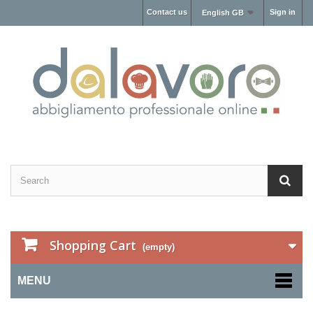
Contact us
Sign in
English GB
Shopping Cart
(empty)
MENU