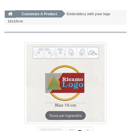
Customize A Product
Embroidery with your logo
10x10cm
Tocca per ingrandire