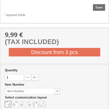
Save
*
required fields
9,99 €
(TAX INCLUDED)
Discount from 3 pcs
Quantity
-
+
Item Number
Item Number
Select customization layout