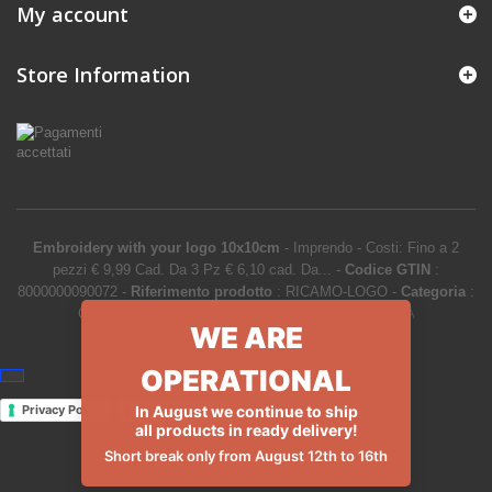
My account
Store Information
Embroidery with your logo 10x10cm
-
Imprendo
-
Costi: Fino a 2
pezzi € 9,99 Cad. Da 3 Pz € 6,10 cad. Da...
-
Codice GTIN
:
8000000090072 -
Riferimento prodotto
:
RICAMO-LOGO
-
Categoria
:
Customize A Product
-
Prezzo
:
9.99
€
-
Customize A
WE ARE
Product
>
Embroidery with your logo 10x10cm
OPERATIONAL
In August we continue to ship
Privacy Policy
Cookie Policy
all products in ready delivery!
Short break only from August 12th to 16th