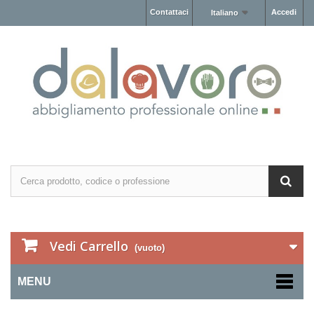
Contattaci
Accedi
Italiano
Vedi Carrello
(vuoto)
MENU