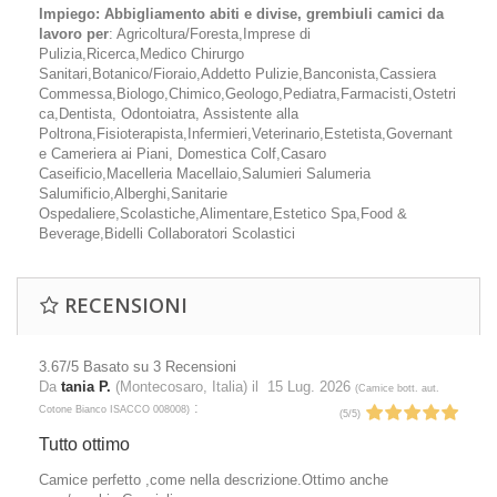
Impiego: Abbigliamento abiti e divise, grembiuli camici da
lavoro per
: Agricoltura/Foresta,Imprese di
Pulizia,Ricerca,Medico Chirurgo
Sanitari,Botanico/Fioraio,Addetto Pulizie,Banconista,Cassiera
Commessa,Biologo,Chimico,Geologo,Pediatra,Farmacisti,Ostetri
ca,Dentista, Odontoiatra, Assistente alla
Poltrona,Fisioterapista,Infermieri,Veterinario,Estetista,Governant
e Cameriera ai Piani, Domestica Colf,Casaro
Caseificio,Macelleria Macellaio,Salumieri Salumeria
Salumificio,Alberghi,Sanitarie
Ospedaliere,Scolastiche,Alimentare,Estetico Spa,Food &
Beverage,Bidelli Collaboratori Scolastici
RECENSIONI
3.67
/5
Basato su
3
Recensioni
Da
tania P.
(Montecosaro, Italia) il
15 Lug. 2026
(
Camice bott. aut.
:
Cotone Bianco ISACCO 008008
)
(
5
/
5
)
Tutto ottimo
Camice perfetto ,come nella descrizione.Ottimo anche