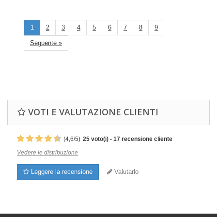
1
2
3
4
5
6
7
8
9
Seguente »
VOTI E VALUTAZIONE CLIENTI
(
4,6
/
5
)
25
voto(i) -
17
recensione cliente
Vedere le distribuzione
Leggere la recensione
Valutarlo