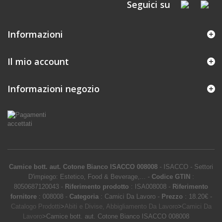
Seguici su
Informazioni
Il mio account
Informazioni negozio
Camice bott. aut. Cotone Bianco ISACCO 008008
-
ISACCO
-
Settori
D'impiego: Estetico, Food & Beverage,...
-
Codice GTIN
:
8050687120043 -
Riferimento prodotto
:
ISA008008
-
Riferimento
fornitore
:
008008
-
Categoria
:
Camici Da Lavoro
-
Prezzo
:
18.20
€
-
Catalogo Prodotti
>
Abiti e Divise, Abbigliamento Da Lavoro
>
Camici Da
Lavoro
>
Camice bott. aut. Cotone Bianco ISACCO 008008