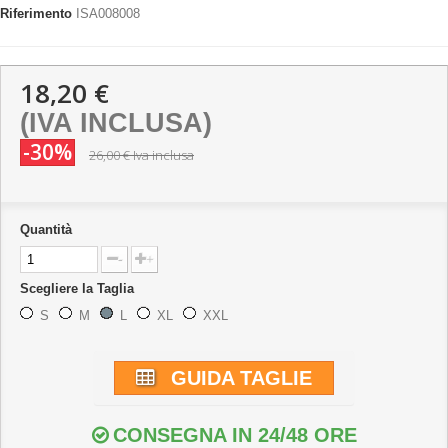
Riferimento
ISA008008
18,20 €
(IVA INCLUSA)
-30%
26,00 €
Iva inclusa
Quantità
-
+
Scegliere la Taglia
S
M
L
XL
XXL
GUIDA TAGLIE
CONSEGNA IN 24/48 ORE