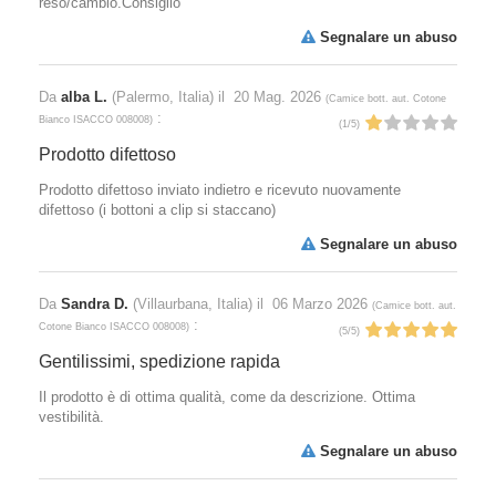
reso/cambio.Consiglio
Segnalare un abuso
Da
alba L.
(Palermo, Italia) il
20 Mag. 2026
(
Camice bott. aut. Cotone
:
Bianco ISACCO 008008
)
(
1
/
5
)
Prodotto difettoso
Prodotto difettoso inviato indietro e ricevuto nuovamente
difettoso (i bottoni a clip si staccano)
Segnalare un abuso
Da
Sandra D.
(Villaurbana, Italia) il
06 Marzo 2026
(
Camice bott. aut.
:
Cotone Bianco ISACCO 008008
)
(
5
/
5
)
Gentilissimi, spedizione rapida
Il prodotto è di ottima qualità, come da descrizione. Ottima
vestibilità.
Segnalare un abuso