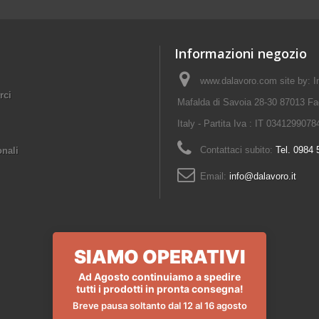
Informazioni negozio
www.dalavoro.com site by: Im
rci
Mafalda di Savoia 28-30 87013 Fa
Italy - Partita Iva : IT 0341299078
Contattaci subito:
Tel. 0984
onali
Email:
info@dalavoro.it
SIAMO OPERATIVI
Ad Agosto continuiamo a spedire
tutti i prodotti in pronta consegna!
Breve pausa soltanto dal 12 al 16 agosto