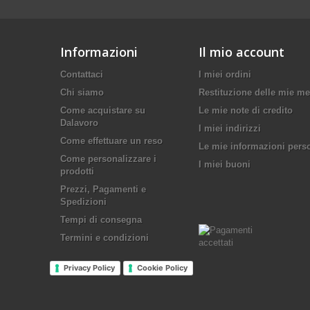
Informazioni
Il mio account
Contattaci
I miei ordini
Chi siamo
Restituzione delle mie me
Come acquistare su
Le mie note di credito
Dalavoro
I miei indirizzi
Come effettuare un reso
Le mie informazioni pers
Come personalizzare i
I miei buoni
prodotti
Prezzi, Pagamenti e
Spedizioni
Tempi di consegna
Termini e condizioni
Privacy Policy
Cookie Policy