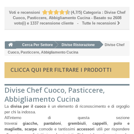
Voti e recensioni
(
4,7
/
5
)
Categoria :
Divise Chef
Cuoco, Pasticcere, Abbigliamento Cucina
- Basato su
2608
voto(i) e
1337
recensione cliente
- Tutte le recensioni
Cerca Per Settore
Divise Ristorazione
Divise Chef
Cuoco, Pasticcere, Abbigliamento Cucina
CLICCA QUI PER FILTRARE I PRODOTTI
Divise Chef Cuoco, Pasticcere,
Abbigliamento Cucina
La
divisa per il cuoco
è un elemento di riconoscimento e di orgoglio
per chi la indossa.
All'interno di questa sezione
troverai
giacche,
pantaloni
,
grembiuli
,
cappelli
,
polo e
magliette,
scarpe
comode e tantissimi
accessori
utili per rispondere