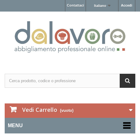
Contattaci
Accedi
Italiano
Vedi Carrello
(vuoto)
MENU