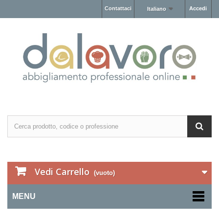
Contattaci
Accedi
Italiano
Vedi Carrello
(vuoto)
MENU