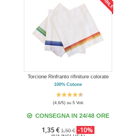
Torcione Rinfranto rifiniture colorate
100% Cotone
(
4,6
/
5
) su
5
Voti
CONSEGNA IN 24/48 ORE
1,35 €
-10%
1,50 €