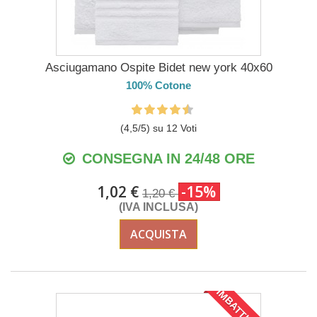
Asciugamano Ospite Bidet new york 40x60
100% Cotone
(
4,5
/
5
) su
12
Voti
CONSEGNA IN 24/48 ORE
1,02 €
-15%
1,20 €
(IVA INCLUSA)
ACQUISTA
IMBATTIBILE