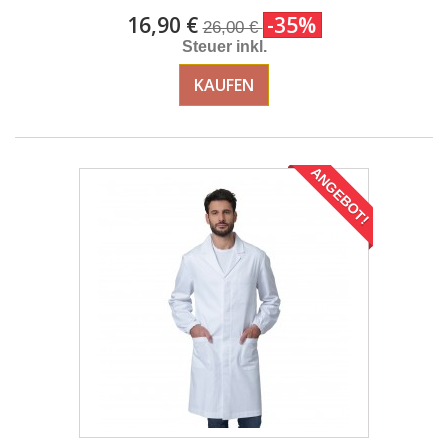
16,90 €
-35%
26,00 €
Steuer inkl.
KAUFEN
ANGEBOT!