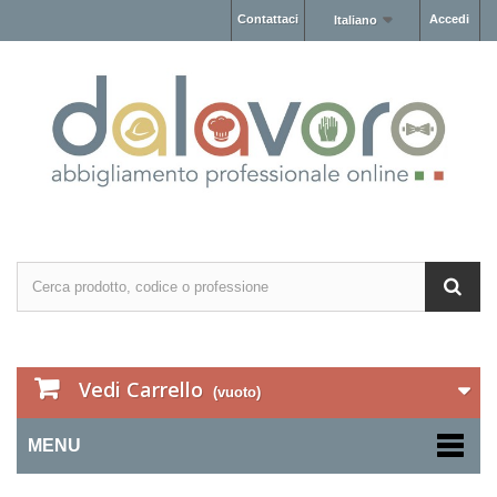
Contattaci
Accedi
Italiano
Vedi Carrello
(vuoto)
MENU